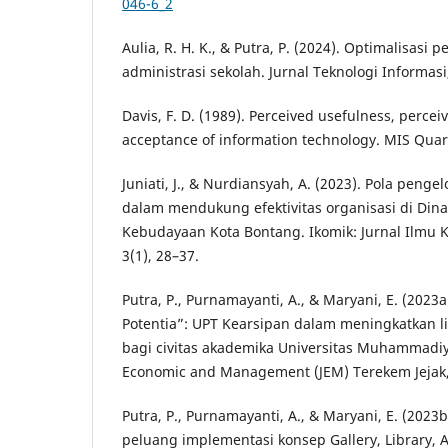
046-6_2
Aulia, R. H. K., & Putra, P. (2024). Optimalisas
administrasi sekolah. Jurnal Teknologi Informasi,
Davis, F. D. (1989). Perceived usefulness, percei
acceptance of information technology. MIS Quart
Juniati, J., & Nurdiansyah, A. (2023). Pola pengel
dalam mendukung efektivitas organisasi di Din
Kebudayaan Kota Bontang. Ikomik: Jurnal Ilmu 
3(1), 28–37.
Putra, P., Purnamayanti, A., & Maryani, E. (2023
Potentia”: UPT Kearsipan dalam meningkatkan lit
bagi civitas akademika Universitas Muhammadiy
Economic and Management (JEM) Terekem Jejak, 
Putra, P., Purnamayanti, A., & Maryani, E. (202
peluang implementasi konsep Gallery, Library,