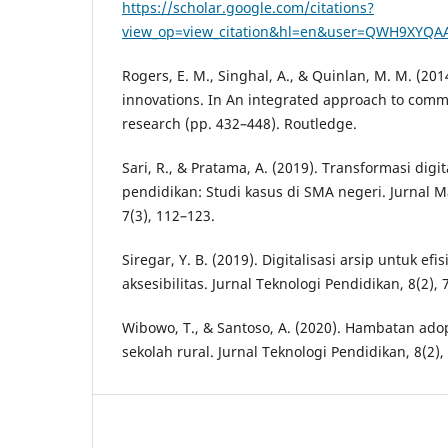
https://scholar.google.com/citations?
view_op=view_citation&hl=en&user=QWH9XYQA
Rogers, E. M., Singhal, A., & Quinlan, M. M. (2014
innovations. In An integrated approach to comm
research (pp. 432–448). Routledge.
Sari, R., & Pratama, A. (2019). Transformasi digi
pendidikan: Studi kasus di SMA negeri. Jurnal
7(3), 112–123.
Siregar, Y. B. (2019). Digitalisasi arsip untuk e
aksesibilitas. Jurnal Teknologi Pendidikan, 8(2), 
Wibowo, T., & Santoso, A. (2020). Hambatan adop
sekolah rural. Jurnal Teknologi Pendidikan, 8(2),