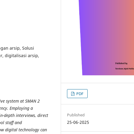
gan arsip, Solusi
 digitalisasi arsip,
PDF
chive system at SMAN 2
iency. Employing a
Published
n-depth interviews, direct
25-06-2025
ol staff and
ow digital technology can