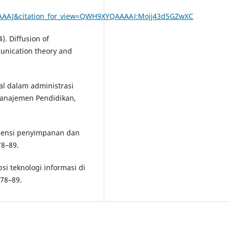
AAAJ&citation_for_view=QWH9XYQAAAAJ:Mojj43d5GZwXC
). Diffusion of
unication theory and
tal dalam administrasi
 Manajemen Pendidikan,
fisiensi penyimpanan dan
78–89.
si teknologi informasi di
 78–89.