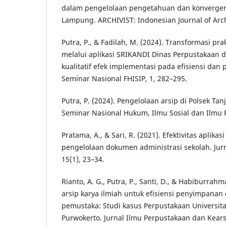
dalam pengelolaan pengetahuan dan konvergensi
Lampung. ARCHIVIST: Indonesian Journal of Archi
Putra, P., & Fadilah, M. (2024). Transformasi pra
melalui aplikasi SRIKANDI Dinas Perpustakaan d
kualitatif efek implementasi pada efisiensi dan
Seminar Nasional FHISIP, 1, 282–295.
Putra, P. (2024). Pengelolaan arsip di Polsek Ta
Seminar Nasional Hukum, Ilmu Sosial dan Ilmu Po
Pratama, A., & Sari, R. (2021). Efektivitas aplikas
pengelolaan dokumen administrasi sekolah. Jurn
15(1), 23–34.
Rianto, A. G., Putra, P., Santi, D., & Habiburrahma
arsip karya ilmiah untuk efisiensi penyimpana
pemustaka: Studi kasus Perpustakaan Univers
Purwokerto. Jurnal Ilmu Perpustakaan dan Kears