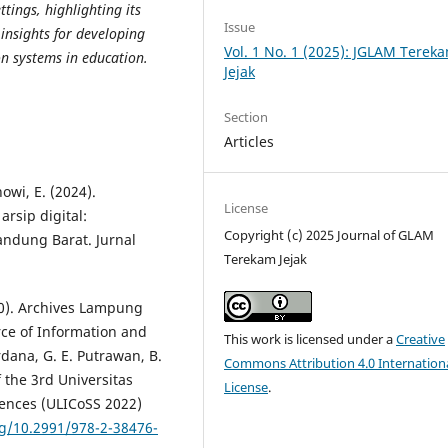
ings, highlighting its
Issue
 insights for developing
Vol. 1 No. 1 (2025): JGLAM Terek
on systems in education.
Jejak
Section
Articles
nowi, E. (2024).
License
rsip digital:
Copyright (c) 2025 Journal of GLAM
ndung Barat. Jurnal
Terekam Jejak
020). Archives Lampung
rce of Information and
This work is licensed under a
Creative
dana, G. E. Putrawan, B.
Commons Attribution 4.0 Internation
 the 3rd Universitas
License
.
iences (ULICoSS 2022)
rg/10.2991/978-2-38476-