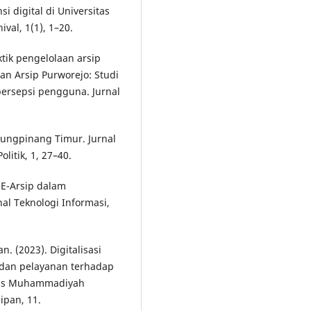
 digital di Universitas
val, 1(1), 1–20.
ktik pengelolaan arsip
an Arsip Purworejo: Studi
 persepsi pengguna. Jurnal
njungpinang Timur. Jurnal
litik, 1, 27–40.
i E-Arsip dalam
al Teknologi Informasi,
n. (2023). Digitalisasi
n dan pelayanan terhadap
itas Muhammadiyah
ipan, 11.