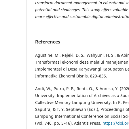
transform document management in educational sett
potential and challenges. This study offers valuable
more effective and sustainable digital administrati
References
Agustine, M., Rejeki, D. S., Wahyuni, H. S., & Abi
Transformasi ekonomi desa melalui manajemen a
Implementasi di Desa Karyawangi Kabupaten Ba
Informatika Ekonomi Bisnis, 829–835.
Andi, W., Putra, P. P., Renti, O., & Annisa, Y. (2
University: Implementation of Archives as a Sou
Collective Memory Lampung University. In R. Per
Saputra, & T. Y. Septiawan (Eds.), Proceedings of
Lampung International Conference on Social Sc
(Vol. 740, pp. 5–16). Atlantis Press.
https://doi.o