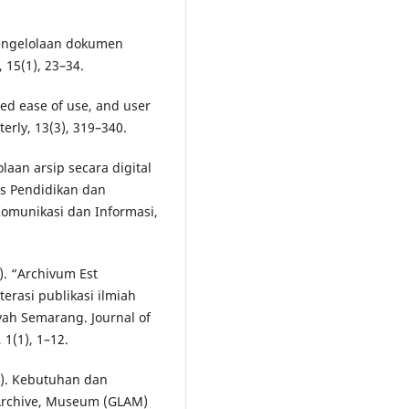
i pengelolaan dokumen
 15(1), 23–34.
ved ease of use, and user
erly, 13(3), 319–340.
olaan arsip secara digital
as Pendidikan dan
Komunikasi dan Informasi,
a). “Archivum Est
erasi publikasi ilmiah
ah Semarang. Journal of
1(1), 1–12.
3b). Kebutuhan dan
 Archive, Museum (GLAM)